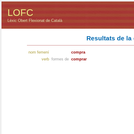
LOFC
Lèxic Obert Flexionat de Català
Resultats de la
nom femení
compra
verb
formes de
comprar