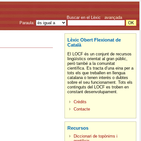
Buscar en el Lèxic
avançada
Paraula:
Lèxic Obert Flexionat de
Català
El LOCF és un conjunt de recursos
lingüístics orientat al gran públic,
però també a la comunitat
científica. Es tracta d’una eina per a
tots els que treballen en llengua
catalana o tenen interès o dubtes
sobre el seu funcionament. Tots els
continguts del LOCF es troben en
constant desenvolupament.
Crèdits
Contacte
Recursos
Diccionari de topònims i
gentilicis