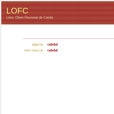
LOFC
Lèxic Obert Flexionat de Català
adjectiu
cabdal
nom masculí
cabdal