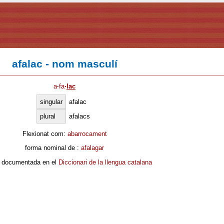
afalac - nom masculí
a
·
fa
·
lac
singular
afalac
plural
afalacs
Flexionat com:
abarrocament
forma nominal de :
afalagar
 documentada en el
Diccionari de la llengua catalana