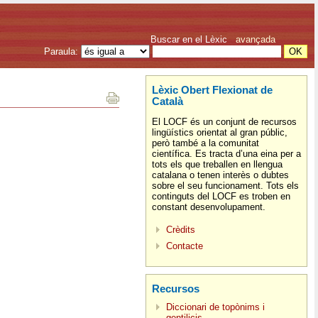
Buscar en el Lèxic
avançada
Paraula:
Lèxic Obert Flexionat de
Català
El LOCF és un conjunt de recursos
lingüístics orientat al gran públic,
però també a la comunitat
científica. Es tracta d’una eina per a
tots els que treballen en llengua
catalana o tenen interès o dubtes
sobre el seu funcionament. Tots els
continguts del LOCF es troben en
constant desenvolupament.
Crèdits
Contacte
Recursos
Diccionari de topònims i
gentilicis