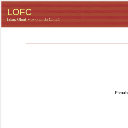
LOFC
Lèxic Obert Flexionat de Català
Paraula