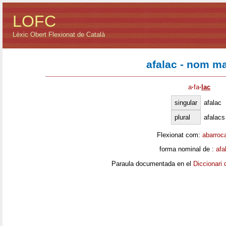
LOFC
Lèxic Obert Flexionat de Català
afalac - nom ma
a
·
fa
·
lac
singular
afalac
plural
afalacs
Flexionat com:
abarroc
forma nominal de :
afa
Paraula documentada en el
Diccionari 