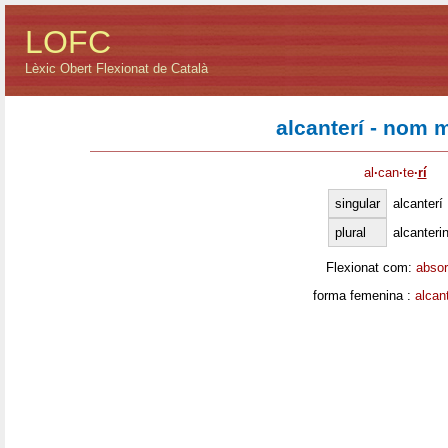
LOFC
Lèxic Obert Flexionat de Català
alcanterí - nom 
al
·
can
·
te
·
rí
singular
alcanterí
plural
alcanteri
Flexionat com:
absor
forma femenina :
alcan