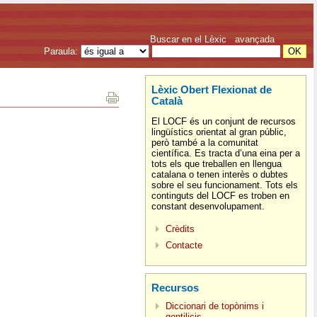
Buscar en el Lèxic
avançada
Paraula:
Lèxic Obert Flexionat de
Català
El LOCF és un conjunt de recursos
lingüístics orientat al gran públic,
però també a la comunitat
científica. Es tracta d’una eina per a
tots els que treballen en llengua
catalana o tenen interès o dubtes
sobre el seu funcionament. Tots els
continguts del LOCF es troben en
constant desenvolupament.
Crèdits
Contacte
Recursos
Diccionari de topònims i
gentilicis