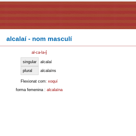
alcalaí - nom masculí
al
·
ca
·
la
·
í
singular
alcalaí
plural
alcalaïns
Flexionat com:
xoquí
forma femenina :
alcalaïna