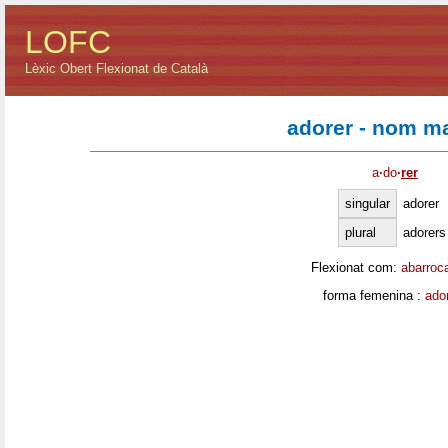
LOFC
Lèxic Obert Flexionat de Català
adorer - nom m
a
·
do
·
rer
singular
adorer
plural
adorers
Flexionat com:
abarroc
forma femenina :
ado