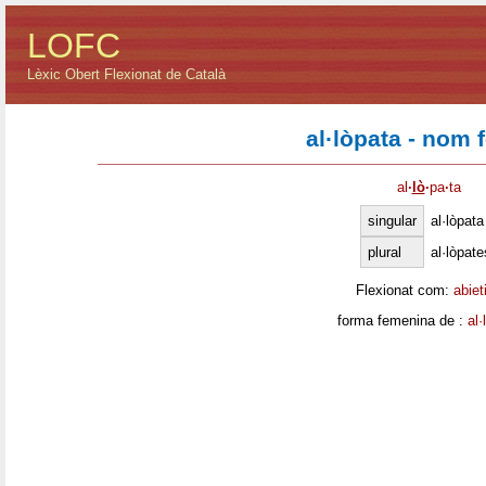
LOFC
Lèxic Obert Flexionat de Català
al·lòpata - nom 
al
·
lò
·
pa
·
ta
singular
al·lòpata
plural
al·lòpate
Flexionat com:
abiet
forma femenina de :
al·