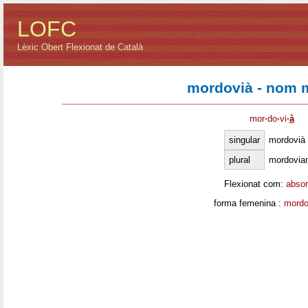
LOFC
Lèxic Obert Flexionat de Català
mordovià - nom 
mor
·
do
·
vi
·
à
singular
mordovià
plural
mordovia
Flexionat com:
absor
forma femenina :
mordo