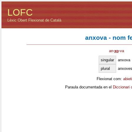
LOFC
Lèxic Obert Flexionat de Català
anxova - nom f
an
·
xo
·
va
singular
anxova
plural
anxove
Flexionat com:
abiet
Paraula documentada en el
Diccionari 