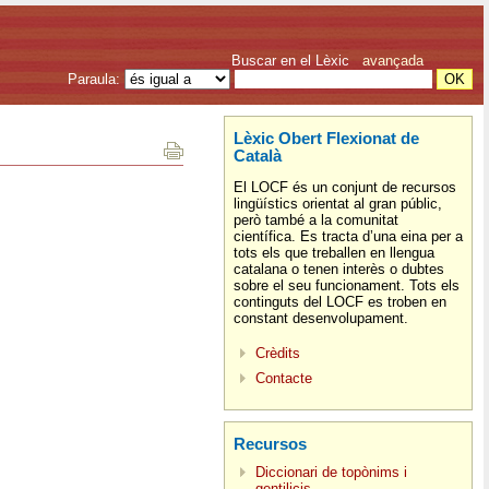
Buscar en el Lèxic
avançada
Paraula:
Lèxic Obert Flexionat de
Català
El LOCF és un conjunt de recursos
lingüístics orientat al gran públic,
però també a la comunitat
científica. Es tracta d’una eina per a
tots els que treballen en llengua
catalana o tenen interès o dubtes
sobre el seu funcionament. Tots els
continguts del LOCF es troben en
constant desenvolupament.
Crèdits
Contacte
Recursos
Diccionari de topònims i
gentilicis