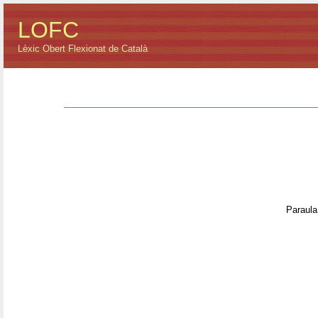
LOFC
Lèxic Obert Flexionat de Català
Paraula