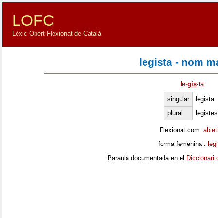
LOFC
Lèxic Obert Flexionat de Català
legista - nom m
le
·
gis
·
ta
singular
legista
plural
legistes
Flexionat com:
abiet
forma femenina :
leg
Paraula documentada en el
Diccionari 