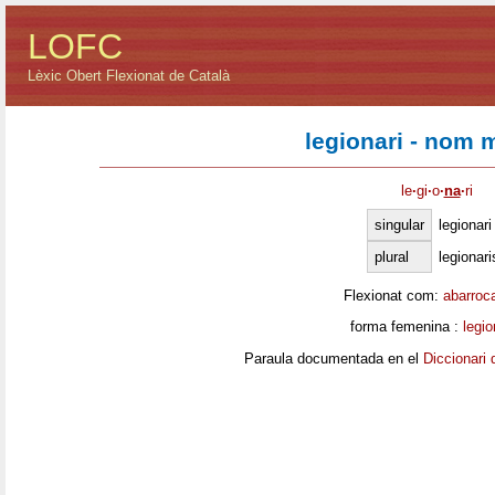
LOFC
Lèxic Obert Flexionat de Català
legionari - nom 
le
·
gi
·
o
·
na
·
ri
singular
legionari
plural
legionari
Flexionat com:
abarroc
forma femenina :
legio
Paraula documentada en el
Diccionari 