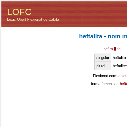
LOFC
Lèxic Obert Flexionat de Català
heftalita - nom 
hef
·
ta
·
li
·
ta
singular
heftalita
plural
heftalite
Flexionat com:
abiet
forma femenina :
heft