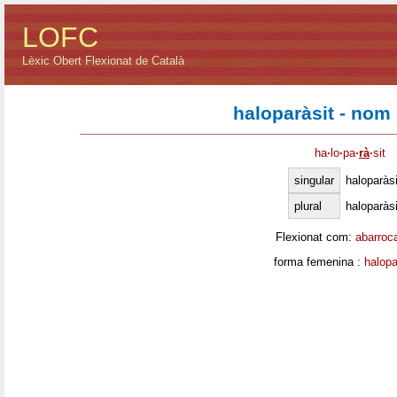
LOFC
Lèxic Obert Flexionat de Català
haloparàsit - nom
ha
·
lo
·
pa
·
rà
·
sit
singular
haloparàsi
plural
haloparàsi
Flexionat com:
abarroc
forma femenina :
halopa