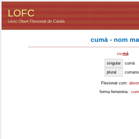
LOFC
Lèxic Obert Flexionat de Català
cumà - nom ma
cu
·
mà
singular
cumà
plural
cumans
Flexionat com:
absor
forma femenina :
cum