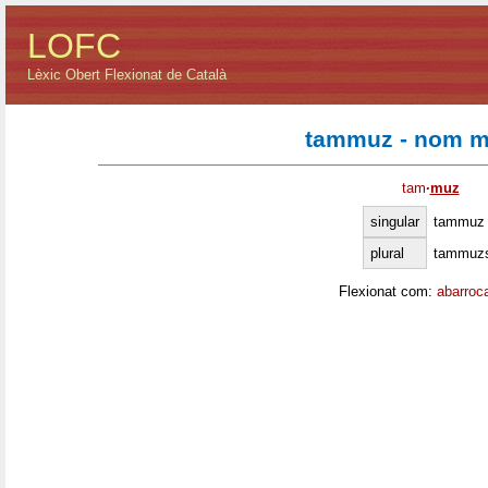
LOFC
Lèxic Obert Flexionat de Català
tammuz - nom m
tam
·
muz
singular
tammuz
plural
tammuz
Flexionat com:
abarroc