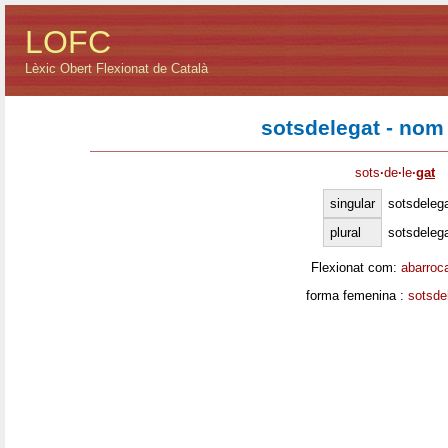
LOFC
Lèxic Obert Flexionat de Català
sotsdelegat - nom
sots
·
de
·
le
·
gat
singular
sotsdeleg
plural
sotsdeleg
Flexionat com:
abarroc
forma femenina :
sotsde