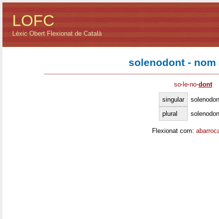
LOFC
Lèxic Obert Flexionat de Català
solenodont - nom
so
·
le
·
no
·
dont
singular
solenodon
plural
solenodon
Flexionat com:
abarroc