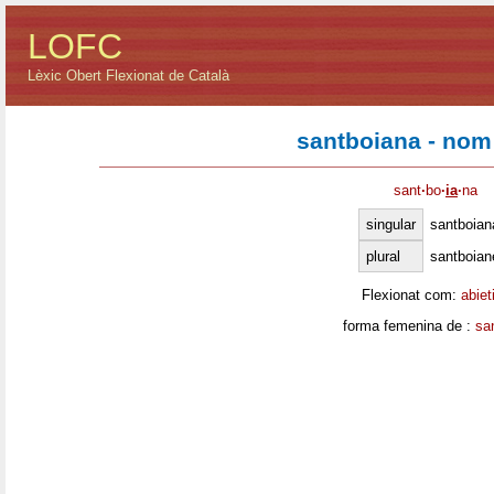
LOFC
Lèxic Obert Flexionat de Català
santboiana - nom
sant
·
bo
·
ia
·
na
singular
santboian
plural
santboian
Flexionat com:
abiet
forma femenina de :
sa