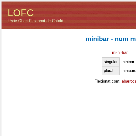
LOFC
Lèxic Obert Flexionat de Català
minibar - nom m
mi
·
ni
·
bar
singular
minibar
plural
minibar
Flexionat com:
abarroc