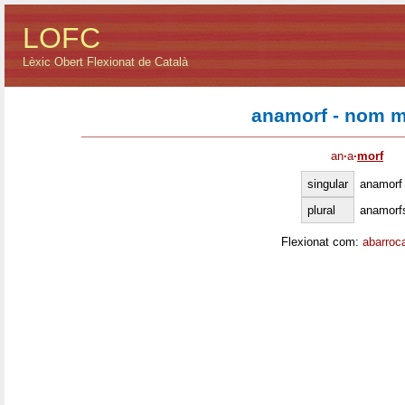
LOFC
Lèxic Obert Flexionat de Català
anamorf - nom m
an
·
a
·
morf
singular
anamorf
plural
anamorf
Flexionat com:
abarroc