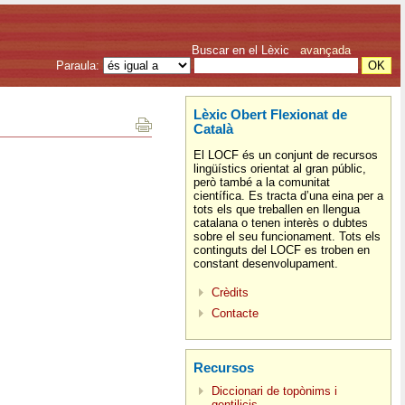
Buscar en el Lèxic
avançada
Paraula:
Lèxic Obert Flexionat de
Català
El LOCF és un conjunt de recursos
lingüístics orientat al gran públic,
però també a la comunitat
científica. Es tracta d’una eina per a
tots els que treballen en llengua
catalana o tenen interès o dubtes
sobre el seu funcionament. Tots els
continguts del LOCF es troben en
constant desenvolupament.
Crèdits
Contacte
Recursos
Diccionari de topònims i
gentilicis