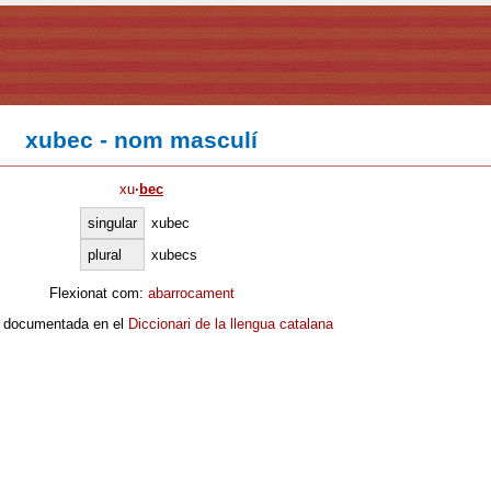
xubec - nom masculí
xu
·
bec
singular
xubec
plural
xubecs
Flexionat com:
abarrocament
 documentada en el
Diccionari de la llengua catalana