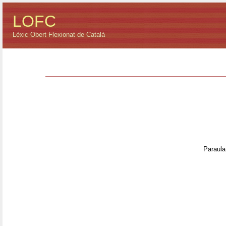
LOFC
Lèxic Obert Flexionat de Català
Paraula