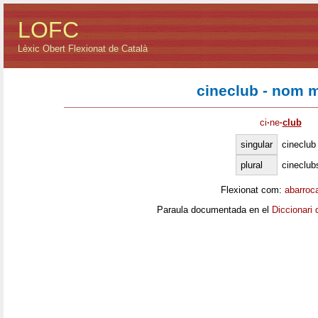
LOFC
Lèxic Obert Flexionat de Català
cineclub - nom 
ci
·
ne
·
club
singular
cineclub
plural
cineclub
Flexionat com:
abarroc
Paraula documentada en el
Diccionari 