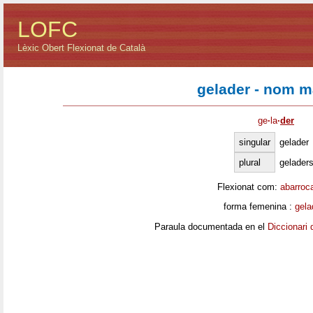
LOFC
Lèxic Obert Flexionat de Català
gelader - nom m
ge
·
la
·
der
singular
gelader
plural
gelader
Flexionat com:
abarroc
forma femenina :
gela
Paraula documentada en el
Diccionari 