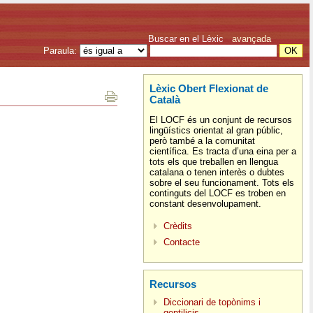
Buscar en el Lèxic
avançada
Paraula:
Lèxic Obert Flexionat de
Català
El LOCF és un conjunt de recursos
lingüístics orientat al gran públic,
però també a la comunitat
científica. Es tracta d’una eina per a
tots els que treballen en llengua
catalana o tenen interès o dubtes
sobre el seu funcionament. Tots els
continguts del LOCF es troben en
constant desenvolupament.
Crèdits
Contacte
Recursos
Diccionari de topònims i
gentilicis