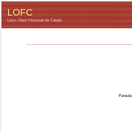
LOFC
Lèxic Obert Flexionat de Català
Paraula