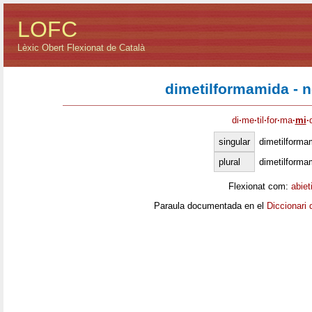
LOFC
Lèxic Obert Flexionat de Català
dimetilformamida - 
di
·
me
·
til
·
for
·
ma
·
mi
·
singular
dimetilforma
plural
dimetilforma
Flexionat com:
abiet
Paraula documentada en el
Diccionari 