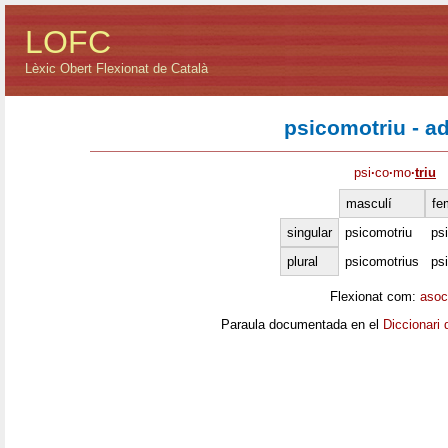
LOFC
Lèxic Obert Flexionat de Català
psicomotriu - ad
psi
·
co
·
mo
·
triu
masculí
fe
singular
psicomotriu
ps
plural
psicomotrius
ps
Flexionat com:
asoc
Paraula documentada en el
Diccionari 