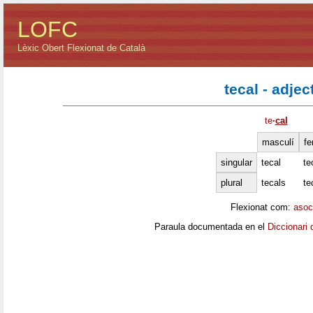
LOFC
Lèxic Obert Flexionat de Català
tecal - adjec
te
·
cal
masculí
fe
singular
tecal
te
plural
tecals
te
Flexionat com:
asoc
Paraula documentada en el
Diccionari 