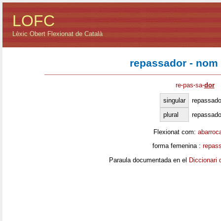
LOFC
Lèxic Obert Flexionat de Català
repassador - nom
re
·
pas
·
sa
·
dor
singular
repassado
plural
repassado
Flexionat com:
abarroc
forma femenina :
repas
Paraula documentada en el
Diccionari 