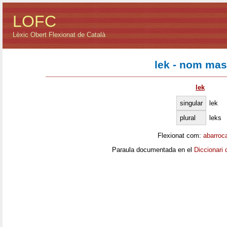
LOFC
Lèxic Obert Flexionat de Català
lek - nom mas
lek
singular
lek
plural
leks
Flexionat com:
abarroc
Paraula documentada en el
Diccionari 