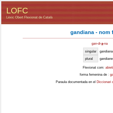
LOFC
Lèxic Obert Flexionat de Català
gandiana - nom 
gan
·
di
·
a
·
na
singular
gandiana
plural
gandiane
Flexionat com:
abiet
forma femenina de :
g
Paraula documentada en el
Diccionari 