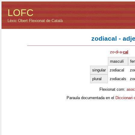
LOFC
Lèxic Obert Flexionat de Català
zodiacal - adj
zo
·
di
·
a
·
cal
masculí
fe
singular
zodiacal
zo
plural
zodiacals
zo
Flexionat com:
asoc
Paraula documentada en el
Diccionari 