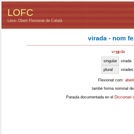
LOFC
Lèxic Obert Flexionat de Català
virada - nom f
vi
·
ra
·
da
singular
virada
plural
virades
Flexionat com:
abiet
també forma nominal de
Paraula documentada en el
Diccionari 