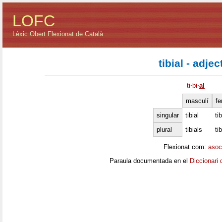
LOFC
Lèxic Obert Flexionat de Català
tibial - adjec
ti
·
bi
·
al
masculí
fe
singular
tibial
tib
plural
tibials
ti
Flexionat com:
asoc
Paraula documentada en el
Diccionari 