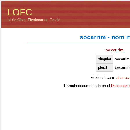
LOFC
Lèxic Obert Flexionat de Català
socarrim - nom 
so
·
car
·
rim
singular
socarrim
plural
socarrim
Flexionat com:
abarroc
Paraula documentada en el
Diccionari 