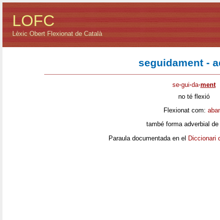
LOFC
Lèxic Obert Flexionat de Català
seguidament - a
se
·
gui
·
da
·
ment
no té flexió
Flexionat com:
aba
també forma adverbial de
Paraula documentada en el
Diccionari 