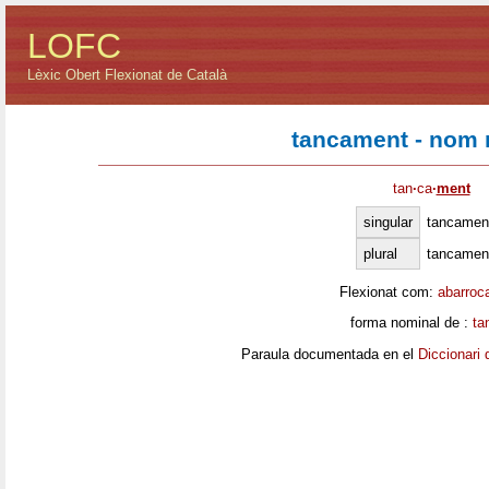
LOFC
Lèxic Obert Flexionat de Català
tancament - nom 
tan
·
ca
·
ment
singular
tancamen
plural
tancamen
Flexionat com:
abarroc
forma nominal de :
ta
Paraula documentada en el
Diccionari 