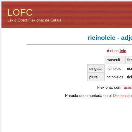
LOFC
Lèxic Obert Flexionat de Català
ricinoleic - adj
ri
·
ci
·
no
·
leic
masculí
fe
singular
ricinoleic
ric
plural
ricinoleics
ric
Flexionat com:
asoc
Paraula documentada en el
Diccionari 