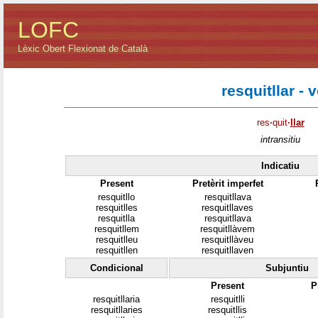
LOFC
Lèxic Obert Flexionat de Català
resquitllar - 
res
·
quit
·
llar
intransitiu
Indicatiu
Present
Pretèrit imperfet
resquitllo
resquitllava
resquitlles
resquitllaves
resquitlla
resquitllava
resquitllem
resquitllàvem
resquitlleu
resquitllàveu
resquitllen
resquitllaven
Condicional
Subjuntiu
Present
P
resquitllaria
resquitlli
resquitllaries
resquitllis