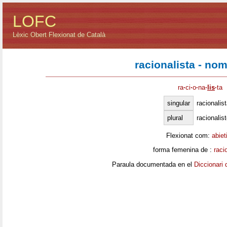
LOFC
Lèxic Obert Flexionat de Català
racionalista - no
ra
·
ci
·
o
·
na
·
lis
·
ta
singular
racionalis
plural
racionalis
Flexionat com:
abiet
forma femenina de :
raci
Paraula documentada en el
Diccionari 