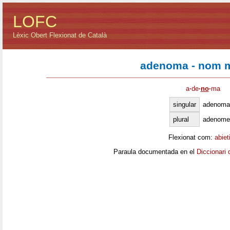
LOFC
Lèxic Obert Flexionat de Català
adenoma - nom m
a
·
de
·
no
·
ma
singular
adenoma
plural
adenome
Flexionat com:
abiet
Paraula documentada en el
Diccionari 