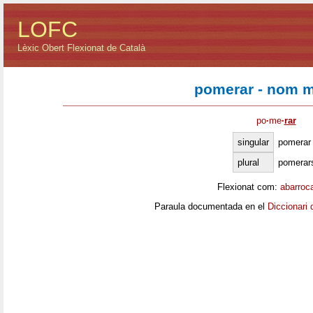
LOFC
Lèxic Obert Flexionat de Català
pomerar - nom m
po
·
me
·
rar
singular
pomerar
plural
pomerar
Flexionat com:
abarroc
Paraula documentada en el
Diccionari 