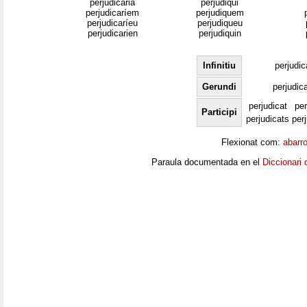
perjudicaria
perjudiqui
perjudicaríem
perjudiquem
perjudicaríeu
perjudiqueu
perjudicarien
perjudiquin
Infinitiu
perjudic
Gerundi
perjudic
perjudicat
per
Participi
perjudicats
per
Flexionat com:
abarr
Paraula documentada en el
Diccionari 