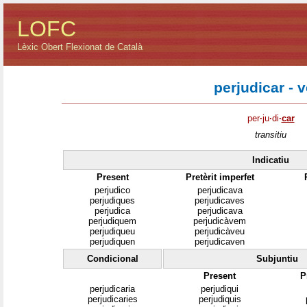
LOFC
Lèxic Obert Flexionat de Català
perjudicar - 
per
·
ju
·
di
·
car
transitiu
Indicatiu
Present
Pretèrit imperfet
perjudico
perjudicava
perjudiques
perjudicaves
perjudica
perjudicava
perjudiquem
perjudicàvem
perjudiqueu
perjudicàveu
perjudiquen
perjudicaven
Condicional
Subjuntiu
Present
P
perjudicaria
perjudiqui
perjudicaries
perjudiquis