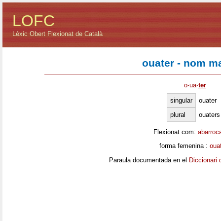
LOFC
Lèxic Obert Flexionat de Català
ouater - nom m
o
·
ua
·
ter
singular
ouater
plural
ouaters
Flexionat com:
abarroc
forma femenina :
oua
Paraula documentada en el
Diccionari 