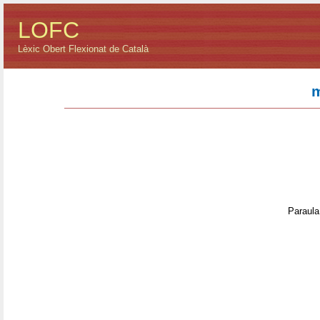
LOFC
Lèxic Obert Flexionat de Català
m
Paraula