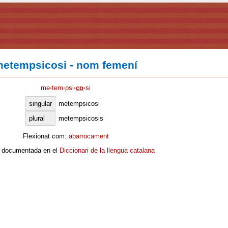
etempsicosi - nom femení
me
·
tem
·
psi
·
co
·
si
singular
metempsicosi
plural
metempsicosis
Flexionat com:
abarrocament
 documentada en el
Diccionari de la llengua catalana