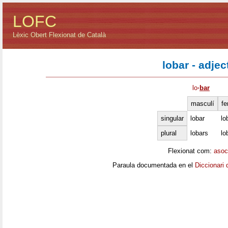
LOFC
Lèxic Obert Flexionat de Català
lobar - adjec
lo
·
bar
masculí
fe
singular
lobar
lo
plural
lobars
lo
Flexionat com:
asoc
Paraula documentada en el
Diccionari 