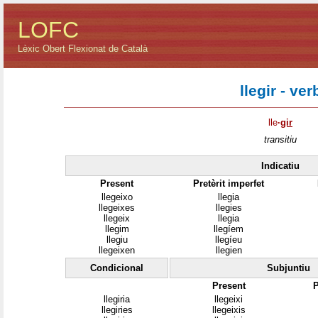
LOFC
Lèxic Obert Flexionat de Català
llegir - ver
lle
·
gir
transitiu
Indicatiu
Present
Pretèrit imperfet
llegeixo
llegia
llegeixes
llegies
llegeix
llegia
llegim
llegíem
llegiu
llegíeu
llegeixen
llegien
Condicional
Subjuntiu
Present
P
llegiria
llegeixi
llegiries
llegeixis