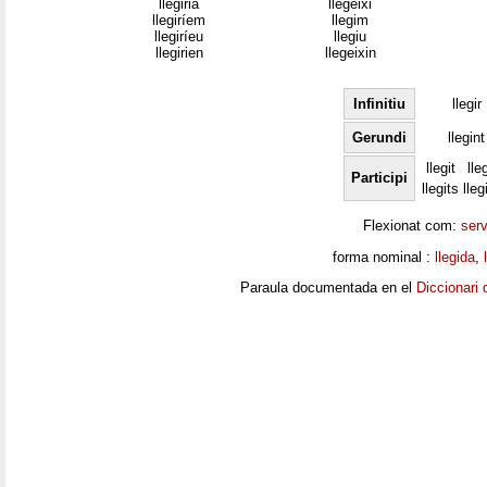
llegiria
llegeixi
llegiríem
llegim
llegiríeu
llegiu
llegirien
llegeixin
Infinitiu
llegir
Gerundi
llegint
llegit
lle
Participi
llegits
lleg
Flexionat com:
serv
forma nominal :
llegida
,
Paraula documentada en el
Diccionari 