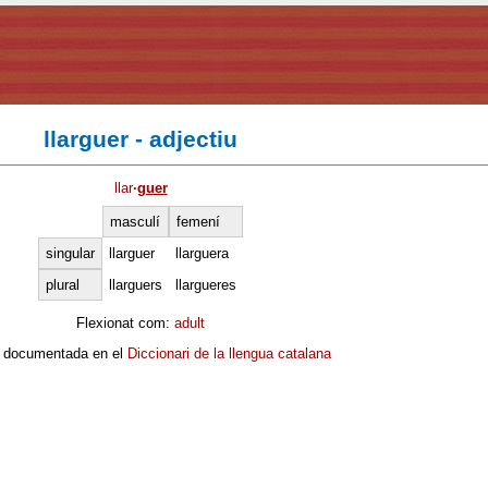
llarguer - adjectiu
llar
·
guer
masculí
femení
singular
llarguer
llarguera
plural
llarguers
llargueres
Flexionat com:
adult
 documentada en el
Diccionari de la llengua catalana