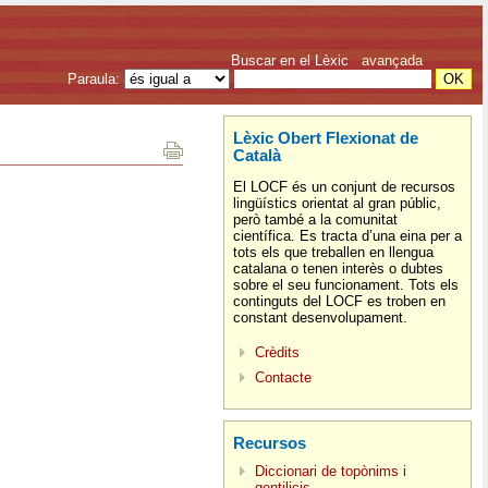
Buscar en el Lèxic
avançada
Paraula:
Lèxic Obert Flexionat de
Català
El LOCF és un conjunt de recursos
lingüístics orientat al gran públic,
però també a la comunitat
científica. Es tracta d’una eina per a
tots els que treballen en llengua
catalana o tenen interès o dubtes
sobre el seu funcionament. Tots els
continguts del LOCF es troben en
constant desenvolupament.
Crèdits
Contacte
Recursos
Diccionari de topònims i
gentilicis