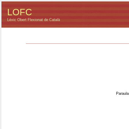
LOFC
Lèxic Obert Flexionat de Català
Paraula