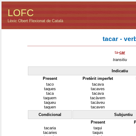
LOFC
Lèxic Obert Flexionat de Català
tacar - ver
ta
·
car
transitiu
Indicatiu
Present
Pretèrit imperfet
taco
tacava
taques
tacaves
taca
tacava
taquem
tacàvem
taqueu
tacàveu
taquen
tacaven
Condicional
Subjuntiu
Present
P
tacaria
taqui
tacaries
taquis