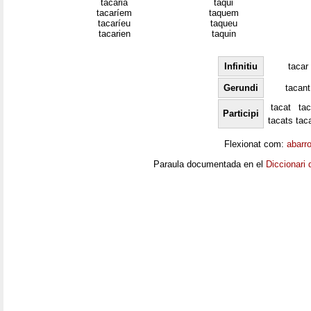
tacaria
taqui
tacaríem
taquem
tacaríeu
taqueu
tacarien
taquin
Infinitiu
tacar
Gerundi
tacant
tacat
ta
Participi
tacats
tac
Flexionat com:
abarr
Paraula documentada en el
Diccionari 